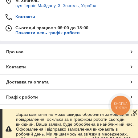
м. Звягель
вул.Героїв Майдану, 3, Звягель, Україна
Контакти
Сьогодні працює з 09:00 до 18:00
Показати весь графік роботи
Про нас
Контакти
Доставка та оплата
Графік роботи
КНОПКА
ЗВ'ЯЗКУ
Повна версія сайту
Зараз компанія не може швидко обробляти замовлення та
повідомлення, оскільки за її графіком роботи сьогодні
вихідний. Ваша заявка буде оброблена в найближчий час.
Сайт створено на маркетплейсі
Prom.ua
Оформлення і відправко замовлення виконають в
робочий день. Ми лишаємось на зв'язку в меседжерах,