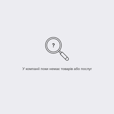
Аналогічний москальській "1С", але не фінансує окупанта
У компанії поки немає товарів або послуг