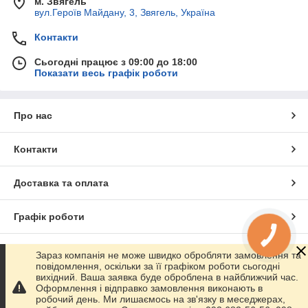
м. Звягель
вул.Героїв Майдану, 3, Звягель, Україна
Контакти
Сьогодні працює з 09:00 до 18:00
Показати весь графік роботи
Про нас
Контакти
Доставка та оплата
Графік роботи
КНОПКА
ЗВ'ЯЗКУ
Повна версія сайту
Зараз компанія не може швидко обробляти замовлення та
повідомлення, оскільки за її графіком роботи сьогодні
вихідний. Ваша заявка буде оброблена в найближчий час.
Сайт створено на маркетплейсі
Prom.ua
Оформлення і відправко замовлення виконають в
робочий день. Ми лишаємось на зв'язку в меседжерах,